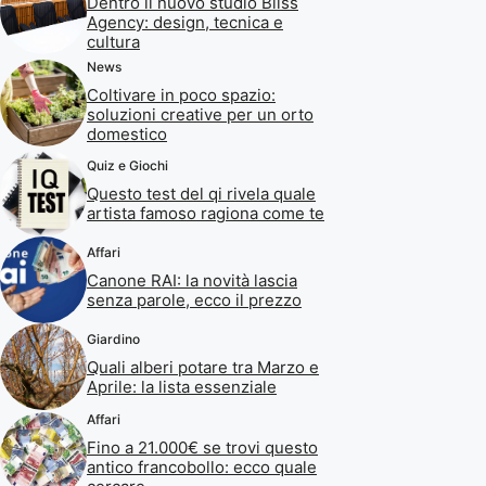
Dentro il nuovo studio Bliss
Agency: design, tecnica e
cultura
News
Coltivare in poco spazio:
soluzioni creative per un orto
domestico
Quiz e Giochi
Questo test del qi rivela quale
artista famoso ragiona come te
Affari
Canone RAI: la novità lascia
senza parole, ecco il prezzo
Giardino
Quali alberi potare tra Marzo e
Aprile: la lista essenziale
Affari
Fino a 21.000€ se trovi questo
antico francobollo: ecco quale